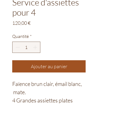
Service d'assiettes
pour 4
Prix
120,00 €
Quantité
*
Ajouter au panier
Faïence brun clair, émail blanc, 
 mate. 
4 Grandes assiettes plates 
(diamètre 23cm)
et 4 petites assiettes plates 
(diamètre 19cm)
Motif dentelle