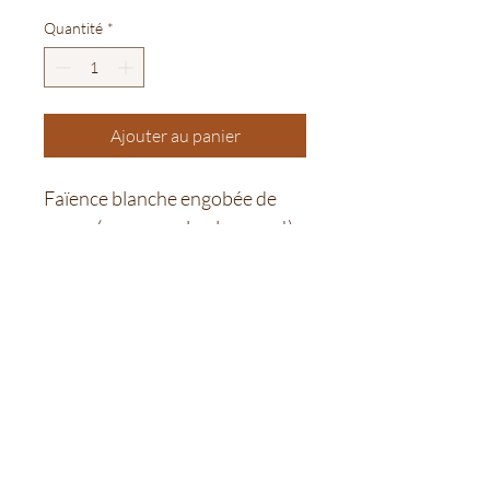
Quantité
*
Ajouter au panier
Faïence blanche engobée de 
rouge (ou rose selon les yeux!)
Hauteur 10cm
diamètre 25cm
Do Not Sell My Personal
Information
confidentialité et cookies
© 2022 par Poterie Anne Faccinetto. Créé avec Wix.com