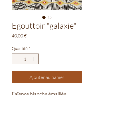
Egouttoir "galaxie"
Prix
40,00 €
Quantité
*
Ajouter au panier
Faïence blanche émaillée
- Egouttoir hauteur : 11cm, 
diamètre 23cm
- Petite assiette : diamètre 16cm
Vendus ensemble